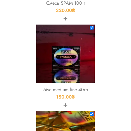
Смесь SPAM 100 г
320.00
₴
+
5ive medium line 40гр
150.00
₴
+