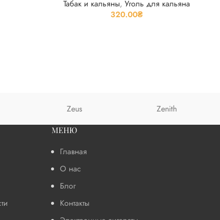
Табак и кальяны
,
Уголь для кальяна
320.00
₴
Zeus
Zenith
МЕНЮ
Главная
О нас
Блог
ти
Контакты