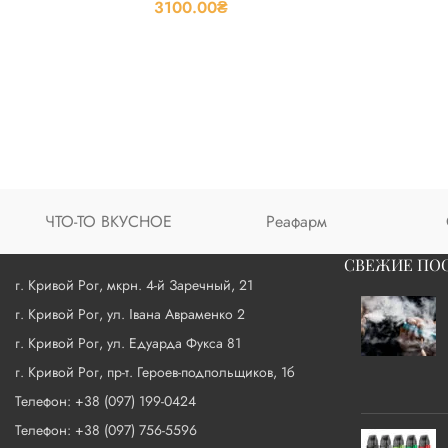
3100.00
₴
ЧТО-ТО ВКУСНОЕ
Реафарм
СВЕЖИЕ ПО
г. Кривой Рог, мкрн. 4-й Заречный, 21
г. Кривой Рог, ул. Івана Авраменко 2
г. Кривой Рог, ул. Едуарда Фукса 81
г. Кривой Рог, пр-т. Героев-подпольщиков, 1б
Телефон: +38 (097) 199-0424
Телефон: +38 (097) 756-5596