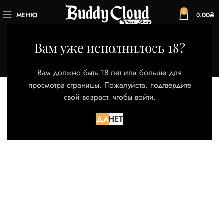
0
МЕНЮ
0.00
₴
Barista Brew Co
Вам уже исполнилось 18?
Категории
Главная
Товар Бренд
Barista Brew Co
Вам должно быть 18 лет или больше для
просмотра страницы. Пожалуйста, подтвердите
свой возраст, чтобы войти.
Товаров, соответствующих вашему запросу, не
обнаружено.
ДА
НЕТ