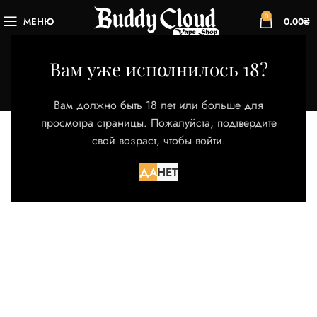
0
МЕНЮ
0.00
₴
Haze
Вам уже исполнилось 18?
Категории
Главная
Товар Бренд
Haze
Вам должно быть 18 лет или больше для
просмотра страницы. Пожалуйста, подтвердите
свой возраст, чтобы войти.
Товаров, соответствующих вашему запросу, не
обнаружено.
ДА
НЕТ