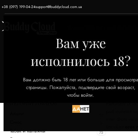
+38 (097) 199-04-24
support@buddycloud.com.ua
ГЛАВНАЯ
ЭЛЕКТРОННЫЕ СИГАРЕТЫ
Вам уже
исполнилось 18?
Вам должно быть 18 лет или больше для просмотр
страницы. Пожалуйста, подтвердите свой возраст,
чтобы войти.
КАТЕГОРИИ ТОВАРОВ
Parturient ut id 
ДА
НЕТ
part ouriesnt s
Акции
52
inter drum vehi
Снюс
9
tincidunt
eros 
Табак и кальяны
75