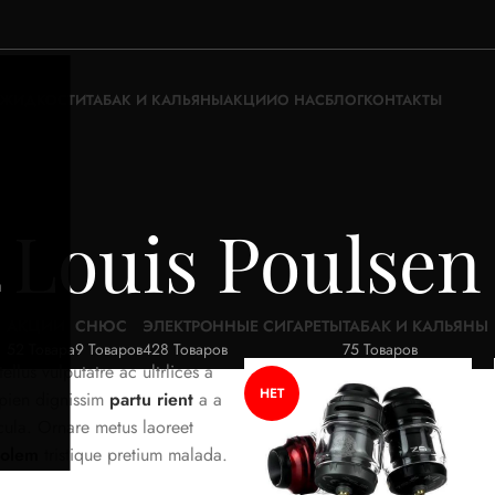
ЖИДКОСТИ
ТАБАК И КАЛЬЯНЫ
АКЦИИ
О НАС
БЛОГ
КОНТАКТЫ
Louis Poulsen
а
АКЦИИ
СНЮС
ЭЛЕКТРОННЫЕ СИГАРЕТЫ
ТАБАК И КАЛЬЯНЫ
52 Товара
9 Товаров
428 Товаров
75 Товаров
tellus vulputatre ac ultrlices a
НЕТ
apien dignissim
partu rient
a a
cula. Ornare metus laoreet
rolem
tristique pretium malada.