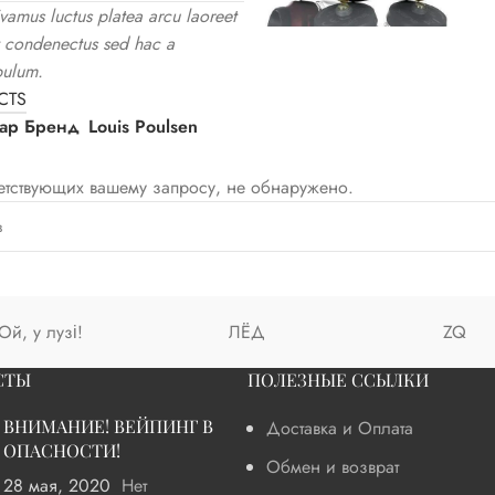
vamus luctus platea arcu laoreet
t condenectus sed hac a
bulum.
CTS
вар Бренд
Louis Poulsen
ветствующих вашему запросу, не обнаружено.
Ой, у лузі!
ЛЁД
ZQ
СТЫ
ПОЛЕЗНЫЕ ССЫЛКИ
ВНИМАНИЕ! ВЕЙПИНГ В
Доставка и Оплата
ОПАСНОСТИ!
Обмен и возврат
28 мая, 2020
Нет