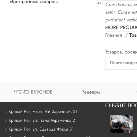
Электронные сигареты
428
Cras rhoncus vi
selm. Curae es
parturient vesti
MORE PRODU
Главная
То
Товаров, соот
ЧТО-ТО ВКУСНОЕ
Реафарм
СВЕЖИЕ ПО
г. Кривой Рог, мкрн. 4-й Заречный, 21
г. Кривой Рог, ул. Івана Авраменко 2
г. Кривой Рог, ул. Едуарда Фукса 81