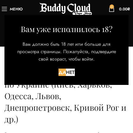
0
МЕНЮ
0.00
₴
Ароматизаторы
Вам уже исполнилось 18?
Категории
Вам должно быть 18 лет или больше для
Купить аромки
просмотра страницы. Пожалуйста, подтвердите
(ароматизаторы) для вейп
свой возраст, чтобы войти.
самозамеса недорого, доставка
ДА
НЕТ
по Украине (Киев, Харьков,
Одесса, Львов,
Днепропетровск, Кривой Рог и
др.)