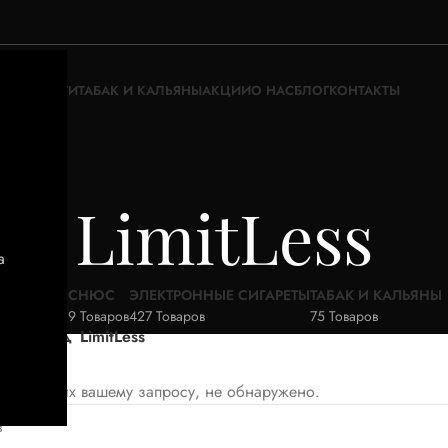
ЖИДКОСТИ
ТАБАК И КАЛЬЯНЫ
АКЦИИ
О НАС
БЛОГ
КОНТАКТЫ
LimitLess
а
АКЦИИ
СНЮС
ЭЛЕКТРОННЫЕ СИГАРЕТЫ
ТАБАК И КАЛЬЯНЫ
52 Товара
9 Товаров
427 Товаров
75 Товаров
вар Бренд
LimitLess
ветствующих вашему запросу, не обнаружено.