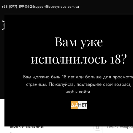
+38 (097) 199-04-24
support@buddycloud.com.ua
ГЛАВНАЯ
ЭЛЕКТРОННЫЕ СИГАРЕТЫ
Вам уже
исполнилось 18?
Вам должно быть 18 лет или больше для просмотр
страницы. Пожалуйста, подтвердите свой возраст,
чтобы войти.
КАТЕГОРИИ ТОВАРОВ
Главная
То
ДА
НЕТ
Акции
52
Товаров, соот
Снюс
9
Табак и кальяны
75