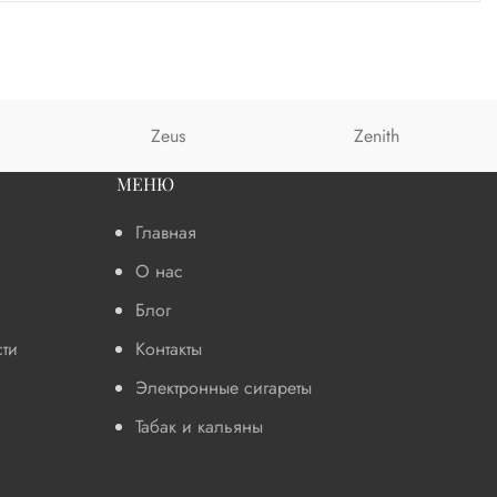
Zeus
Zenith
МЕНЮ
Главная
О нас
Блог
ти
Контакты
Электронные сигареты
Табак и кальяны