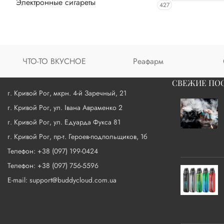
Электронные сигареты
427
ЧТО-ТО ВКУСНОЕ
Реафарм
СВЕЖИЕ ПО
г. Кривой Рог, мкрн. 4-й Заречный, 21
г. Кривой Рог, ул. Івана Авраменко 2
г. Кривой Рог, ул. Едуарда Фукса 81
г. Кривой Рог, пр-т. Героев-подпольщиков, 1б
Телефон: +38 (097) 199-0424
Телефон: +38 (097) 756-5596
E-mail: support@buddycloud.com.ua