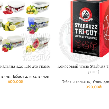
кальяна 4.20 Lite 250 грамм
Кокосовый уголь Starbuzz Tr
72шт )
альяны
,
Табаки для кальянов
600.00
₴
Табак и кальяны
,
Уголь дл
320.00
₴