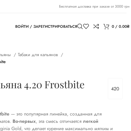
Бесплатная доставка при заказе от 3000 грн
ВОЙТИ / ЗАРЕГИСТРИРОВАТЬСЯ
0
/
0.00
₴
альяны
Табаки для кальянов
ite
ьяна 4.20 Frostbite
420
bite
— это популярная линейка,
созданная для
атов.
Во-первых
,
эта смесь отличается
легкой
ginia Gold,
что делает курение максимально мягким и