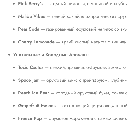
Pink Berry’s
— ягодный лимонад с малиной и клубн
Malibu Vibes
— летний коктейль из тропических фрук
Pear Soda
— газированный фруктовый напиток со вку
Cherry Lemonade
— яркий кислый напиток с вишне
Уникальные и Холодные Ароматы:
Toxic Cactus
— свежий, травянисто-фруктовый микс ка
Space Jam
— фруктовый микс с грейпфрутом, клубник
Peach Ice Pear
— холодный фруктовый букет, сочета
Grapefruit Melons
— освежающий цитрусово-дынный м
Freeze Pop
— фруктовое мороженое с самым сильны