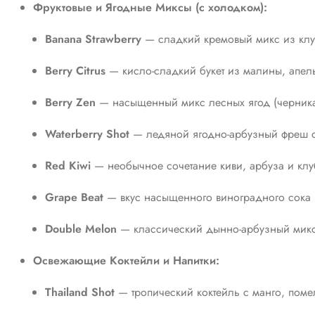
Фруктовые и Ягодные Миксы (с холодком):
Banana Strawberry
— сладкий кремовый микс из клу
Berry Citrus
— кисло-сладкий букет из малины, апе
Berry Zen
— насыщенный микс лесных ягод (черника
Waterberry Shot
— ледяной ягодно-арбузный фреш 
Red Kiwi
— необычное сочетание киви, арбуза и клу
Grape Beat
— вкус насыщенного виноградного сока 
Double Melon
— классический дынно-арбузный микс
Освежающие Коктейли и Напитки:
Thailand Shot
— тропический коктейль с манго, поме