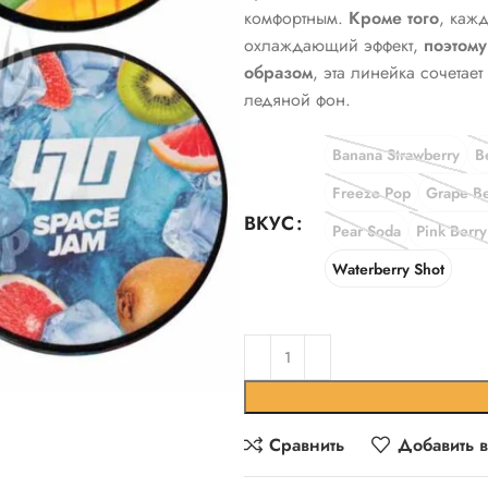
комфортным.
Кроме того
,
кажд
охлаждающий эффект,
поэтому
образом
,
эта линейка сочетает
ледяной фон.
Banana Strawberry
B
Freeze Pop
Grape Be
ВКУС
Pear Soda
Pink Berry
Waterberry Shot
Сравнить
Добавить 