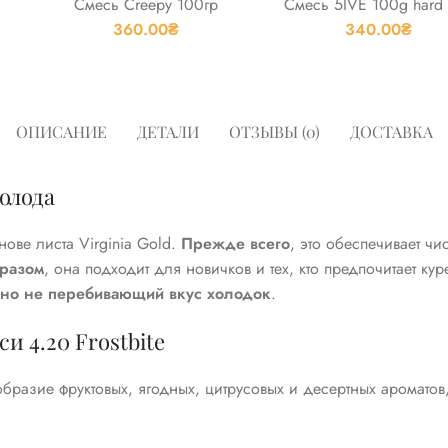
Смесь Creepy 100гр
Смесь 5IVE 100g hard 
360.00
₴
340.00
₴
ОПИСАНИЕ
ДЕТАЛИ
ОТЗЫВЫ (0)
ДОСТАВКА
олода
нове листа Virginia Gold.
Прежде всего
, это обеспечивает чи
бразом
, она подходит для новичков и тех, кто предпочитает ку
 но не перебивающий вкус холодок
.
 4.20 Frostbite
бразие фруктовых, ягодных, цитрусовых и десертных аромат