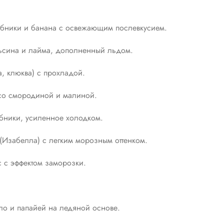
бники и банана с освежающим послевкусием.
льсина и лайма, дополненный льдом.
, клюква) с прохладой.
со смородиной и малиной.
бники, усиленное холодком.
(Изабелла) с легким морозным оттенком.
 с эффектом заморозки.
ло и папайей на ледяной основе.