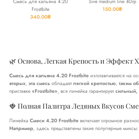
Смесь для кальяна 4.20
5ive medium line 40гр
Frostbite
150.00
₴
340.00
₴
🌿 Основа, Легкая Крепость и Эффект Х
Смесь для кальяна 4.20 Frostbite
изготавливается на ос
вторых
,
эта смесь
обладает
легкой крепостью
,
таким о
приставке
«Frostbite»
, вся линейка гарантирует
сильный,
🍓 Полная Палитра Ледяных Вкусов Смеси
Линейка
Смеси 4.20 Frostbite
включает огромное разноо
Например
, здесь представлены такие популярные миксы: