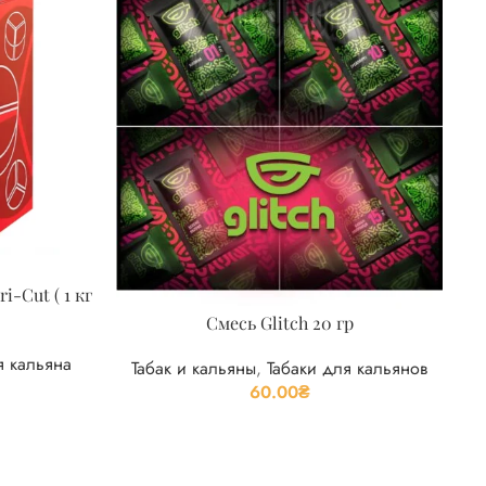
i-Cut ( 1 кг
Смесь Glitch 20 гр
я кальяна
Табак и кальяны
,
Табаки для кальянов
60.00
₴