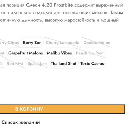
ая позиция
Смеси 4.20 Frostbite
содержит выраженный
она идеально подходит для освежающих миксов.
Таким
 отличную дымность,
высокую жаростойкость и мощный
erry Citrus
Berry Zen
Cherry Lemonade
Double Melon
at
Grapefruit Melons
Malibu Vibes
Peach Ice Pear
's
Red Kiwi
Space Jam
Thailand Shot
Toxic Cactus
В КОРЗИНУ
в Список желаний