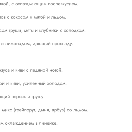
икой, с охлаждающим послевкусием.
тов с кокосом и мятой и льдом.
сом груши, мяты и клубники с холодком.
й и лимонадом, дающий прохладу.
ктуса и киви с ледяной нотой.
ой и киви, усиленный холодом.
ющий персик и грушу.
икс (грейпфрут, дыня, арбуз) со льдом.
м охлаждением в линейке.