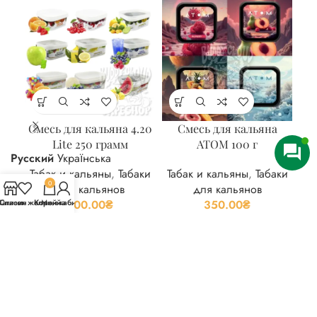
Смесь для кальяна 4.20
Смесь для кальяна
Lite 250 грамм
ATOM 100 г
Русский
Українська
Та
Табак и кальяны
,
Табаки
Табак и кальяны
,
Табаки
0
для кальянов
для кальянов
агазин
Список желаний
Корзина
Мой кабинет
600.00
₴
350.00
₴
ЧТО-ТО ВКУСНОЕ
Реафарм