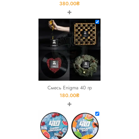
380.00
₴
+
Смесь Enigma 40 гр
180.00
₴
+