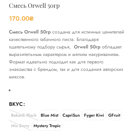
Смесь Orwell 50гр
170.00
₴
Смесь Orwell 50гр
создана для истинных ценителей
качественного табачного листа. Благодаря
тщательному подбору сырья,
Orwell 50гр
обладает
выразительным характером и мягким накуриванием.
Формат идеально подходит как для первого
знакомства с брендом, так и для создания авторских
миксов.
ВКУС
Bakardi Black
Blue Mist
CapriSun
Fyger Kiwi
GFruit
Mix Berry
Mystery Tropic