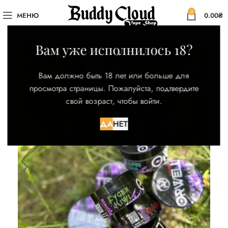
0
МЕНЮ
0.00
₴
Вам уже исполнилось 18?
Вам должно быть 18 лет или больше для
просмотра страницы. Пожалуйста, подтвердите
свой возраст, чтобы войти.
ДА
НЕТ