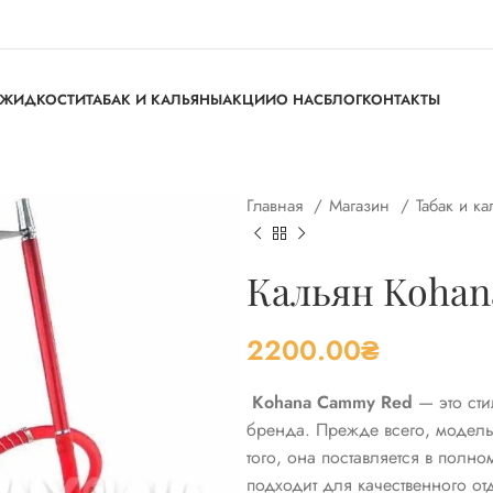
ЖИДКОСТИ
ТАБАК И КАЛЬЯНЫ
АКЦИИ
О НАС
БЛОГ
КОНТАКТЫ
Главная
Магазин
Табак и к
Кальян Koha
2200.00
₴
Kohana Cammy Red
— это сти
бренда. Прежде всего, модел
того, она поставляется в полн
подходит для качественного о