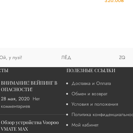
320.00
₴
Ой, у лузі!
ЛЁД
ZQ
СТЫ
ПОЛЕЗНЫЕ ССЫЛКИ
ВНИМАНИЕ! ВЕЙПИНГ В
Доставка и Оплата
ОПАСНОСТИ!
Обмен и возврат
28 мая, 2020
Нет
Условия и положения
комментариев
Политика конфиденциальнос
Обзор устройства Voopoo
Мой кабинет
VMATE MAX