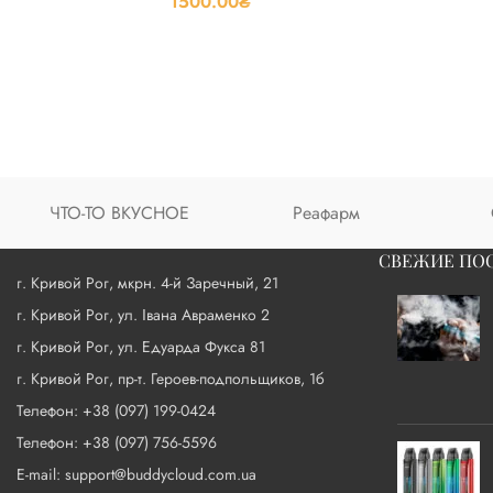
1500.00
₴
ЧТО-ТО ВКУСНОЕ
Реафарм
СВЕЖИЕ ПО
г. Кривой Рог, мкрн. 4-й Заречный, 21
г. Кривой Рог, ул. Івана Авраменко 2
г. Кривой Рог, ул. Едуарда Фукса 81
г. Кривой Рог, пр-т. Героев-подпольщиков, 1б
Телефон: +38 (097) 199-0424
Телефон: +38 (097) 756-5596
E-mail: support@buddycloud.com.ua