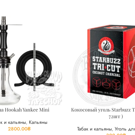
a Hookah Yankee Mini
Кокосовый уголь Starbuzz Tr
72шт )
ак и кальяны
,
Кальяны
2800.00
₴
Табак и кальяны
,
Уголь дл