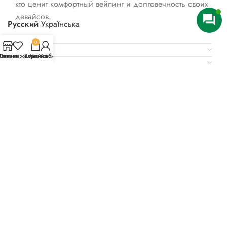
кто ценит комфортный вейпинг и долговечность своих
девайсов.
Русский
Українська
0
Детали
агазин
Список желаний
Корзина
Мой кабинет
Отзывы (2)
Доставка
Похожие товары
-38%
НЕТ
HOT