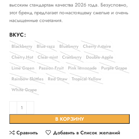
высоким стандартам качества 2026 года. Безусловно,
этот бренд предлагает по-настоящему смелые и очень
насыщенные сочетания.
ВКУС
Blackberry
Blue razz
Blueberry
Cherry Astaire
Cherry Hot
Clear mint
Cranberry
Double Apple
Lime Green
Passion Fruit
Pink lemonade
Purple Grape
Rainbow Skittles
Red Straw
Tropical Yellow
White Grape
В КОРЗИНУ
Сравнить
Добавить в Список желаний