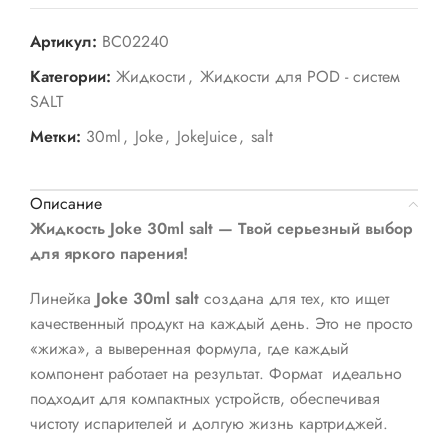
Артикул:
BC02240
Категории:
Жидкости
,
Жидкости для POD - систем
SALT
Метки:
30ml
,
Joke
,
JokeJuice
,
salt
Описание
Жидкость Joke 30ml salt — Твой серьезный выбор
для яркого парения!
Линейка
Joke 30ml salt
создана для тех, кто ищет
качественный продукт на каждый день. Это не просто
«жижа», а выверенная формула, где каждый
компонент работает на результат. Формат идеально
подходит для компактных устройств, обеспечивая
чистоту испарителей и долгую жизнь картриджей.