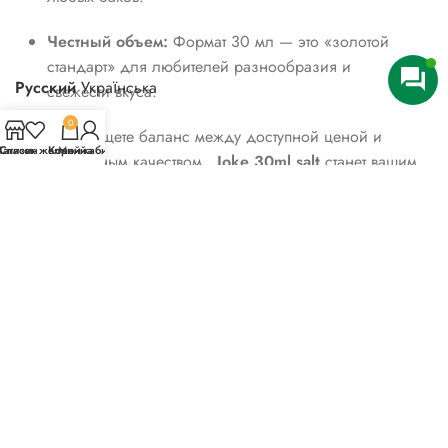
Честный объем:
Формат 30 мл — это «золотой
стандарт» для любителей разнообразия и
Русский
Українська
свежести вкуса.
0
Если вы ищете баланс между доступной ценой и
агазин
Список желаний
Корзина
Мой кабинет
премиальным качеством,
Joke 30ml salt
станет вашим
фаворитом. Каждая партия проходит строгий
контроль, чтобы ваша
Жидкость Joke 30ml salt
всегда соответствовала самым высоким стандартам.
Детали
Отзывы (0)
Доставка
Похожие товары