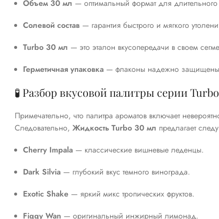
Объем 30 мл
— оптимальный формат для длительного
Солевой состав
— гарантия быстрого и мягкого утолени
Turbo 30 мл
— это эталон вкусопередачи в своем сегме
Герметичная упаковка
— флаконы надежно защищены о
🧪 Разбор вкусовой палитры серии Turbo
Примечательно, что палитра ароматов включает невероят
Следовательно,
Жидкость Turbo 30 мл
предлагает след
Cherry Impala
— классические вишневые леденцы.
Dark Silvia
— глубокий вкус темного винограда.
Exotic Shake
— яркий микс тропических фруктов.
Figgy Wan
— оригинальный инжирный лимонад.