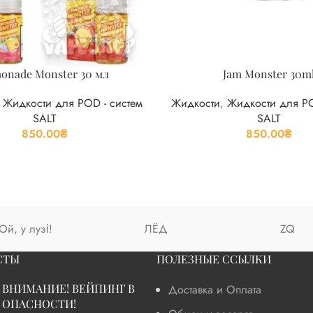
onade Monster 30 мл
Jam Monster 30m
,
Жидкости для POD - систем
Жидкости
,
Жидкости для PO
SALT
SALT
850.00
₴
850.00
₴
Ой, у лузі!
ЛЁД
ZQ
СТЫ
ПОЛЕЗНЫЕ ССЫЛКИ
ВНИМАНИЕ! ВЕЙПИНГ В
Доставка и Оплата
ОПАСНОСТИ!