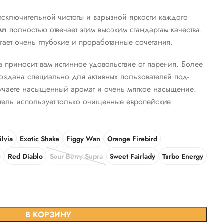
исключительной чистоты и взрывной яркости каждого
мл
полностью отвечает этим высоким стандартам качества.
гает очень глубокие и проработанные сочетания.
 приносит вам истинное удовольствие от парения. Более
оздана специально для активных пользователей под-
лучаете насыщенный аромат и очень мягкое насыщение.
тель использует только очищенные европейские
ilvia
Exotic Shake
Figgy Wan
Orange Firebird
e
Red Diablo
Sour Berry Supra
Sweet Fairlady
Turbo Energy
В КОРЗИНУ