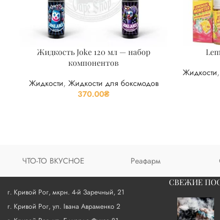
Жидкость Joke 120 мл — набор
Lem
компонентов
Жидкости
Жидкости
,
Жидкости для боксмодов
370.00
₴
ЧТО-ТО ВКУСНОЕ
Реафарм
СВЕЖИЕ ПО
г. Кривой Рог, мкрн. 4-й Заречный, 21
г. Кривой Рог, ул. Івана Авраменко 2