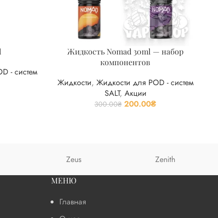
Ж
l
Жидкость Nomad 30ml — набор
компонентов
D - систем
Жидкости
,
Жидкости для POD - систем
SALT
,
Акции
200.00
₴
300.00
₴
Zeus
Zenith
МЕНЮ
Главная