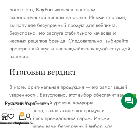
Более того,
KayFun
является эталоном
технологической чистоты на рынке. Иными словами,
вы получите безупречный продукт для вейпинга.
Безусловно, это заслуга стабильного качества и
честных рецептов бренда. Следовательно, выбирайте
проверенный вкус и наслаждайтесь каждой секундой
парения.
Итоговый вердикт
В итоге, оригинальная продукция — это залог вашей
уверенности. Безусловно, этот выбор обеспечит вам
совершенно новый уровень комфорта.
Русский
Українська
Следовательно, заказывайте этот продукт и
0
наслаждайтесь премиальным паром. Иными
агазин
Список желаний
Корзина
Мой кабинет
словами, перед вами безупречный выбор для
современной индустрии.