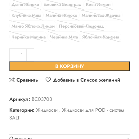
Дыня Яблоко
Ежевика Виноград
Киви Лимон
Клубника Мята
Малина Яблоко
Малиновая Жвачка
Манго Яблоко Лимон
Персиковый Лимонад
Черника Малина
Черника Мята
Яблочная Конфета
В КОРЗИНУ
Сравнить
Добавить в Список желаний
Артикул:
BC03708
Категории:
Жидкости
,
Жидкости для POD - систем
SALT
Описание