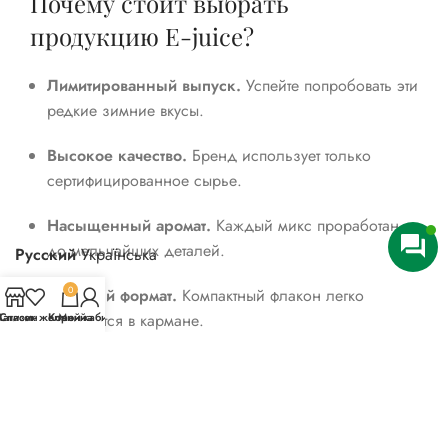
Почему стоит выбрать
продукцию E-juice?
Лимитированный выпуск.
Успейте попробовать эти
редкие зимние вкусы.
Высокое качество.
Бренд использует только
сертифицированное сырье.
Насыщенный аромат.
Каждый микс проработан
до мельчайших деталей.
Русский
Українська
0
Удобный формат.
Компактный флакон легко
агазин
Список желаний
поместится в кармане.
Корзина
Мой кабинет
Набор Christmas 30ml E-juice сделает ваши
праздники по-настоящему вкусными!