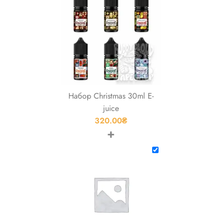
Набор Christmas 30ml E-
juice
320.00
₴
+