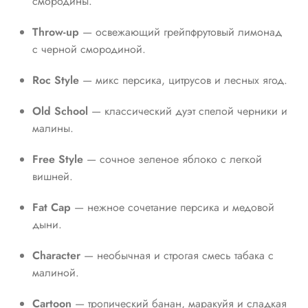
смородины.
Throw-up
— освежающий грейпфрутовый лимонад
с черной смородиной.
Roc Style
— микс персика, цитрусов и лесных ягод.
Old School
— классический дуэт спелой черники и
малины.
Free Style
— сочное зеленое яблоко с легкой
вишней.
Fat Cap
— нежное сочетание персика и медовой
дыни.
Character
— необычная и строгая смесь табака с
малиной.
Cartoon
— тропический банан, маракуйя и сладкая