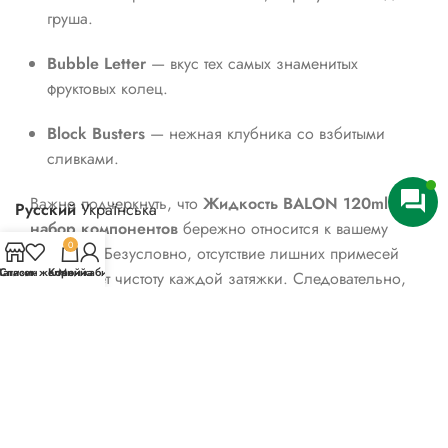
груша.
Bubble Letter
— вкус тех самых знаменитых
фруктовых колец.
Block Busters
— нежная клубника со взбитыми
сливками.
Важно подчеркнуть, что
Жидкость BALON 120ml —
Русский
Українська
набор компонентов
бережно относится к вашему
0
комфорту. Безусловно, отсутствие лишних примесей
агазин
Список желаний
Корзина
Мой кабинет
гарантирует чистоту каждой затяжки. Следовательно,
вкус микса остается стабильным до самого конца
процесса.
Таким образом, вы получаете стабильный и
предсказуемый результат каждый день. Иными
словами, бренд является лидером технологической