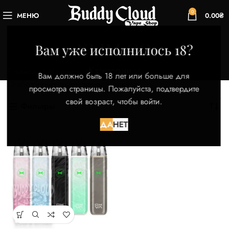
0
МЕНЮ
0.00
₴
XLIM GO
Вам уже исполнилось 18?
Категории
Главная
Магазин
Товары с меткой “XLIM GO”
Вам должно быть 18 лет или больше для
Отображение единственного товара
просмотра страницы. Пожалуйста, подтвердите
свой возраст, чтобы войти.
Фильтры
ДА
НЕТ