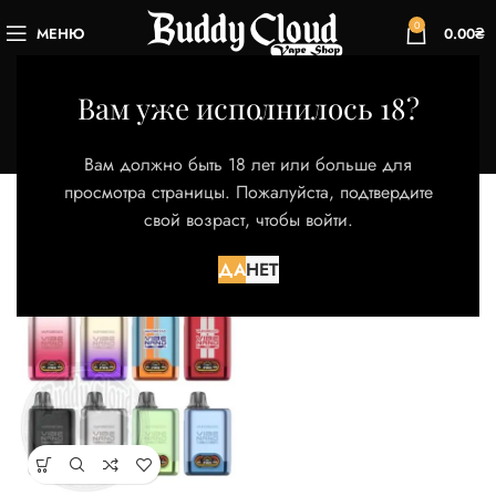
0
МЕНЮ
0.00
₴
Viba nano pro
Вам уже исполнилось 18?
Категории
Главная
Магазин
Товары с меткой “Viba nano pro”
Вам должно быть 18 лет или больше для
Отображение единственного товара
просмотра страницы. Пожалуйста, подтвердите
свой возраст, чтобы войти.
Фильтры
ДА
НЕТ