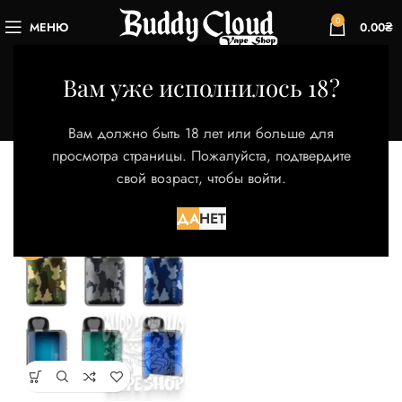
0
МЕНЮ
0.00
₴
Suorin ace
Вам уже исполнилось 18?
Категории
Главная
Магазин
Товары с меткой “Suorin ace”
Вам должно быть 18 лет или больше для
Отображение единственного товара
просмотра страницы. Пожалуйста, подтвердите
свой возраст, чтобы войти.
Фильтры
ДА
НЕТ
-36%