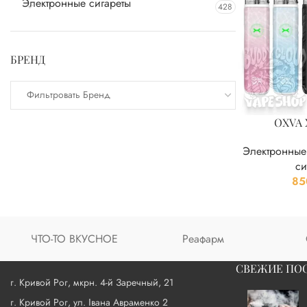
Электронные сигареты
428
БРЕНД
Фильтровать Бренд
OXVA 
Электронные
си
85
ЧТО-ТО ВКУСНОЕ
Реафарм
СВЕЖИЕ ПО
г. Кривой Рог, мкрн. 4-й Заречный, 21
г. Кривой Рог, ул. Івана Авраменко 2