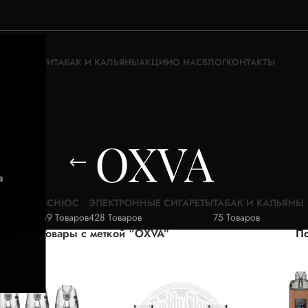
ЖИДКОСТИ
ТАБАК И КАЛЬЯНЫ
АКЦИИ
О НАС
БЛОГ
КОНТАКТЫ
OXVA
а
АКЦИИ
СНЮС
ЭЛЕКТРОННЫЕ СИГАРЕТЫ
ТАБАК И КАЛЬЯНЫ
52 Товара
9 Товаров
428 Товаров
75 Товаров
газин
Товары с меткой “OXVA”
По