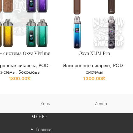
— система Oxva VPrime
Oxva XLIM Pro
тронные сигареты
,
POD -
Электронные сигареты
,
POD -
системы
,
Бокс-моды
системы
1800.00
₴
1300.00
₴
Zeus
Zenith
МЕНЮ
Главная