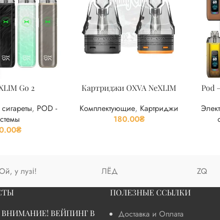
XLIM Go 2
Картриджи OXVA NeXLIM
Pod 
 сигареты
,
POD -
Комплектующие
,
Картриджи
Элек
стемы
180.00
₴
0.00
₴
Ой, у лузі!
ЛЁД
ZQ
СТЫ
ПОЛЕЗНЫЕ ССЫЛКИ
ВНИМАНИЕ! ВЕЙПИНГ В
Доставка и Оплата