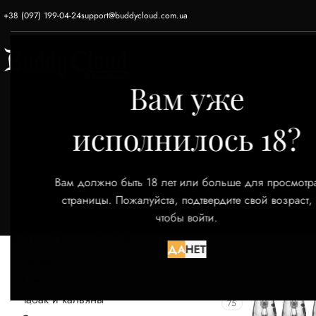
+38 (097) 199-04-24
support@buddycloud.com.ua
ГЛАВНАЯ
ЭЛЕКТРОННЫЕ СИГАРЕТЫ
Вам уже
исполнилось 18?
Вам должно быть 18 лет или больше для просмотр
страницы. Пожалуйста, подтвердите свой возраст,
чтобы войти.
КАТЕГОРИИ ТОВАРОВ
Главная
Ма
ДА
НЕТ
Акции
52
Снюс
9
Табак и кальяны
75