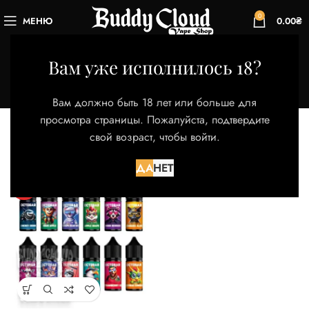
0
МЕНЮ
0.00
₴
Octo
Вам уже исполнилось 18?
Категории
Главная
Магазин
Товары с меткой “Octo”
Вам должно быть 18 лет или больше для
Отображение единственного товара
просмотра страницы. Пожалуйста, подтвердите
свой возраст, чтобы войти.
Фильтры
ДА
НЕТ
HOT