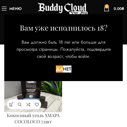
0
МЕНЮ
0.00
₴
Коколоко
Вам уже исполнилось 18?
Категории
Главная
Магазин
Товары с меткой “Коколоко”
Вам должно быть 18 лет или больше для
Отображение единственного товара
просмотра страницы. Пожалуйста, подтвердите
свой возраст, чтобы войти.
Фильтры
ДА
НЕТ
Кокосовый уголь ХМАРА
COCOLOCO 72шт