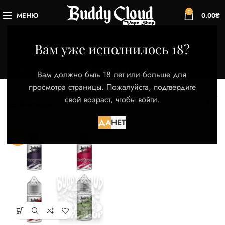
0
МЕНЮ
0.00
₴
Joke Juice
Вам уже исполнилось 18?
Категории
Главная
Магазин
Товары с меткой “Joke Juice”
Вам должно быть 18 лет или больше для
Отображение единственного товара
просмотра страницы. Пожалуйста, подтвердите
свой возраст, чтобы войти.
Фильтры
ДА
НЕТ
-33%