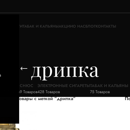
ЖИДКОСТИ
ТАБАК И КАЛЬЯНЫ
АКЦИИ
О НАС
БЛОГ
КОНТАКТЫ
дрипка
а
АКЦИИ
СНЮС
ЭЛЕКТРОННЫЕ СИГАРЕТЫ
ТАБАК И КАЛЬЯНЫ
52 Товара
9 Товаров
428 Товаров
75 Товаров
газин
Товары с меткой “дрипка”
По