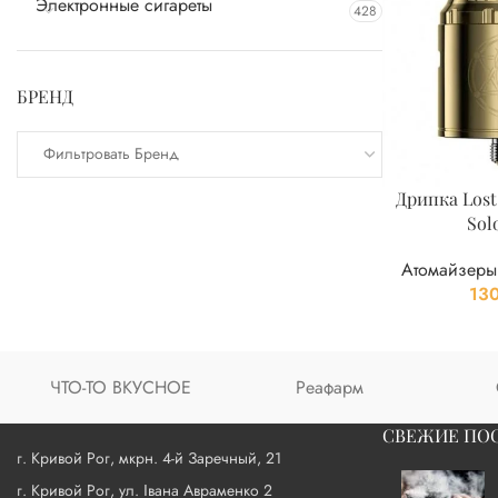
Электронные сигареты
428
БРЕНД
Фильтровать Бренд
Дрипка Lost
Sol
Атомайзеры
13
ЧТО-ТО ВКУСНОЕ
Реафарм
СВЕЖИЕ ПО
г. Кривой Рог, мкрн. 4-й Заречный, 21
г. Кривой Рог, ул. Івана Авраменко 2