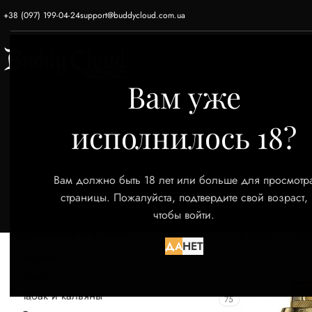
+38 (097) 199-04-24
support@buddycloud.com.ua
ГЛАВНАЯ
ЭЛЕКТРОННЫЕ СИГАРЕТЫ
Вам уже
исполнилось 18?
Вам должно быть 18 лет или больше для просмотр
страницы. Пожалуйста, подтвердите свой возраст,
чтобы войти.
КАТЕГОРИИ ТОВАРОВ
Главная
Ма
ДА
НЕТ
Акции
52
Снюс
9
Табак и кальяны
75