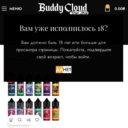
0
МЕНЮ
0.00
₴
Tropic Q
Вам уже исполнилось 18?
Категории
Главная
Товар Вкус
Tropic Q
Вам должно быть 18 лет или больше для
Отображение единственного товара
просмотра страницы. Пожалуйста, подтвердите
свой возраст, чтобы войти.
Фильтры
ДА
НЕТ
HOT