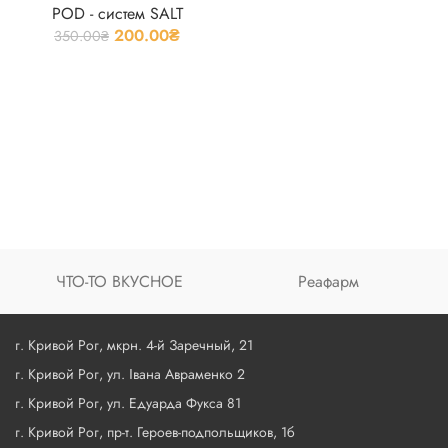
POD - систем SALT
200.00
₴
350.00
₴
ЧТО-ТО ВКУСНОЕ
Реафарм
г. Кривой Рог, мкрн. 4-й Заречный, 21
г. Кривой Рог, ул. Івана Авраменко 2
г. Кривой Рог, ул. Едуарда Фукса 81
г. Кривой Рог, пр-т. Героев-подпольщиков, 1б