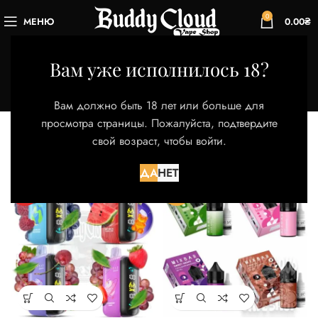
0
МЕНЮ
0.00
₴
Strawberry Grapes
Вам уже исполнилось 18?
Категории
Главная
Товар Вкус
Strawberry Grapes
Вам должно быть 18 лет или больше для
Представлено 3 товара
просмотра страницы. Пожалуйста, подтвердите
свой возраст, чтобы войти.
Фильтры
ДА
НЕТ
HOT
-38%