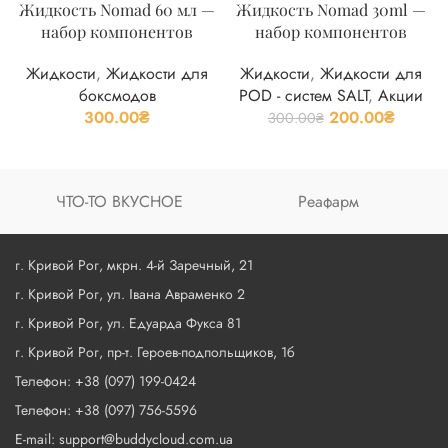
Жидкость Nomad 60 мл —
Жидкость Nomad 30ml —
набор компонентов
набор компонентов
Жидкости
,
Жидкости для
Жидкости
,
Жидкости для
боксмодов
POD - систем SALT
,
Акции
300.00
₴
200.00
₴
300.00
₴
ЧТО-ТО ВКУСНОЕ
Реафарм
г. Кривой Рог, мкрн. 4-й Заречный, 21
г. Кривой Рог, ул. Івана Авраменко 2
г. Кривой Рог, ул. Едуарда Фукса 81
г. Кривой Рог, пр-т. Героев-подпольщиков, 1б
Телефон: +38 (097) 199-0424
Телефон: +38 (097) 756-5596
E-mail: support@buddycloud.com.ua