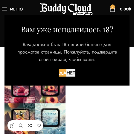
0
МЕНЮ
0.00
₴
Strawberry Cheescake
Вам уже исполнилось 18?
Категории
Главная
Товар Вкус
Strawberry Cheescake
Вам должно быть 18 лет или больше для
Отображение единственного товара
просмотра страницы. Пожалуйста, подтвердите
свой возраст, чтобы войти.
Фильтры
ДА
НЕТ