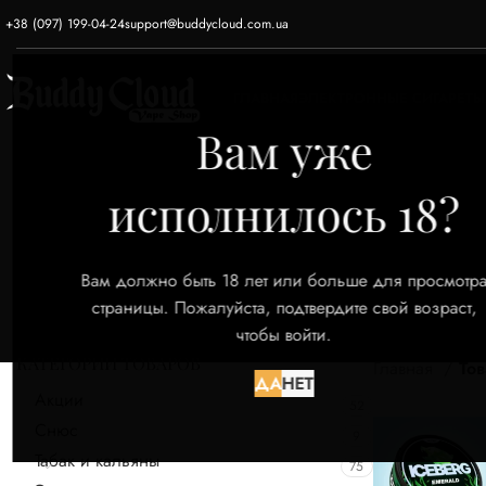
+38 (097) 199-04-24
support@buddycloud.com.ua
ГЛАВНАЯ
ЭЛЕКТРОННЫЕ СИГАРЕТЫ
Вам уже
исполнилось 18?
Вам должно быть 18 лет или больше для просмотр
страницы. Пожалуйста, подтвердите свой возраст,
чтобы войти.
КАТЕГОРИИ ТОВАРОВ
Главная
Тов
ДА
НЕТ
Акции
52
Снюс
9
Табак и кальяны
75