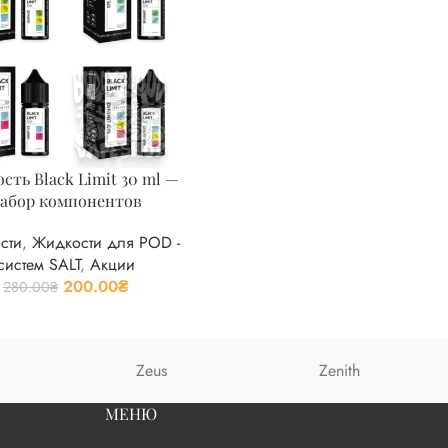
сть Black Limit 30 ml —
абор компонентов
сти
,
Жидкости для POD -
систем SALT
,
Акции
200.00
₴
280.00
₴
Zeus
Zenith
МЕНЮ