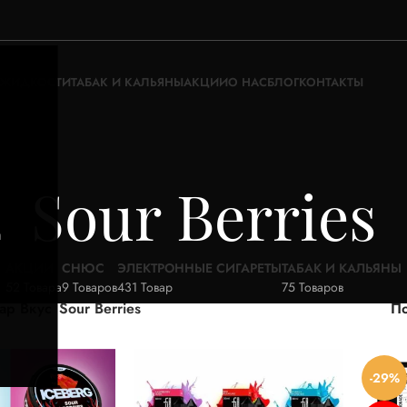
ЖИДКОСТИ
ТАБАК И КАЛЬЯНЫ
АКЦИИ
О НАС
БЛОГ
КОНТАКТЫ
Sour Berries
а
АКЦИИ
СНЮС
ЭЛЕКТРОННЫЕ СИГАРЕТЫ
ТАБАК И КАЛЬЯНЫ
52 Товара
9 Товаров
431 Товар
75 Товаров
ар Вкус
Sour Berries
По
-29%