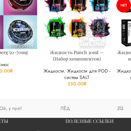
НЕТ
berg 50-70mg
Жидкость Punch 30ml —
Жидко
(Набор компонентов)
н
Снюс
0.00
₴
Жидкости
,
Жидкости для POD -
Жидко
систем SALT
350.00
₴
Ой, у лузі!
ЛЁД
ZQ
СТЫ
ПОЛЕЗНЫЕ ССЫЛКИ