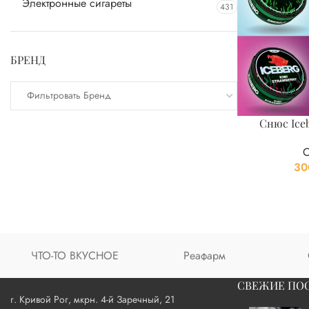
Электронные сигареты
431
БРЕНД
Фильтровать Бренд
Снюс Ice
30
ЧТО-ТО ВКУСНОЕ
Реафарм
СВЕЖИЕ ПО
г. Кривой Рог, мкрн. 4-й Заречный, 21