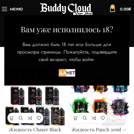
0
МЕНЮ
0.00
₴
Sherbet
Вам уже исполнилось 18?
Категории
Главная
Товар Вкус
Sherbet
Представлено 2 товара
Вам должно быть 18 лет или больше для
просмотра страницы. Пожалуйста, подтвердите
Фильтры
свой возраст, чтобы войти.
ДА
НЕТ
Жидкость Chaser Black
Жидкость Punch 30ml —