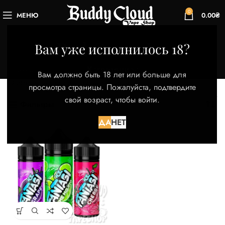
0
МЕНЮ
0.00
₴
Red Grape Ice
Вам уже исполнилось 18?
Категории
Главная
Товар Вкус
Red Grape Ice
Вам должно быть 18 лет или больше для
Отображение единственного товара
просмотра страницы. Пожалуйста, подтвердите
свой возраст, чтобы войти.
Фильтры
ДА
НЕТ