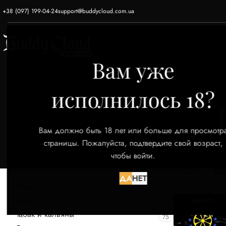
+38 (097) 199-04-24
support@buddycloud.com.ua
ГЛАВНАЯ
ЭЛЕКТРОННЫЕ СИГАРЕТЫ
Вам уже
исполнилось 18?
Вам должно быть 18 лет или больше для просмотр
страницы. Пожалуйста, подтвердите свой возраст,
чтобы войти.
КАТЕГОРИИ ТОВАРОВ
Главная
Тов
ДА
НЕТ
Акции
52
Снюс
9
Табак и кальяны
75