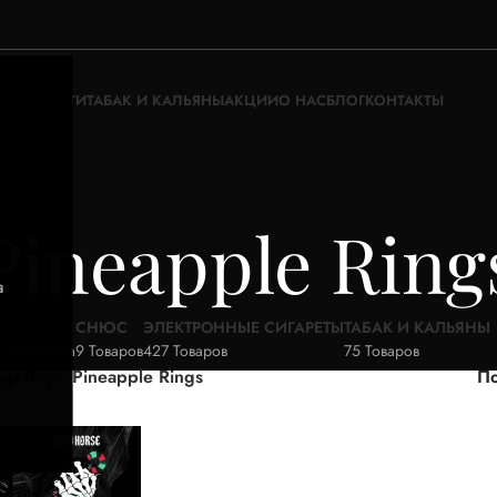
ЖИДКОСТИ
ТАБАК И КАЛЬЯНЫ
АКЦИИ
О НАС
БЛОГ
КОНТАКТЫ
Pineapple Ring
а
АКЦИИ
СНЮС
ЭЛЕКТРОННЫЕ СИГАРЕТЫ
ТАБАК И КАЛЬЯНЫ
52 Товара
9 Товаров
427 Товаров
75 Товаров
ар Вкус
Pineapple Rings
По