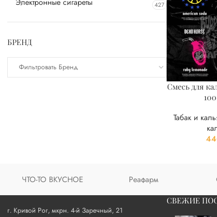
Электронные сигареты
427
БРЕНД
Фильтровать Бренд
Смесь для ка
100
Табак и кал
ка
44
ЧТО-ТО ВКУСНОЕ
Реафарм
СВЕЖИЕ ПО
г. Кривой Рог, мкрн. 4-й Заречный, 21