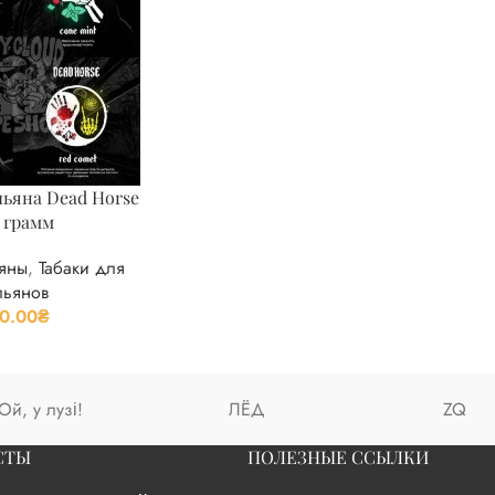
льяна Dead Horse
 грамм
ьяны
,
Табаки для
льянов
0.00
₴
Ой, у лузі!
ЛЁД
ZQ
СТЫ
ПОЛЕЗНЫЕ ССЫЛКИ