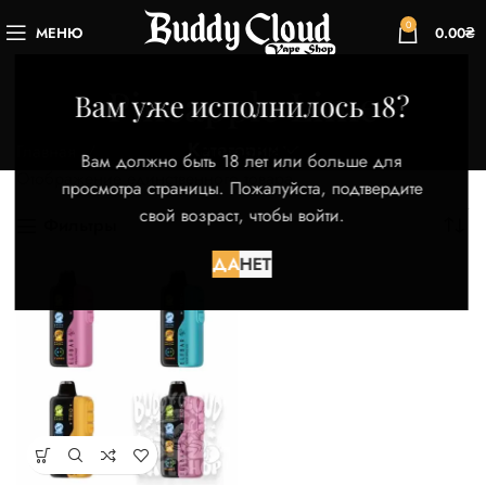
0
МЕНЮ
0.00
₴
Pineapple Lime
Вам уже исполнилось 18?
Категории
Главная
Товар Вкус
Pineapple Lime
Вам должно быть 18 лет или больше для
Отображение единственного товара
просмотра страницы. Пожалуйста, подтвердите
свой возраст, чтобы войти.
Фильтры
ДА
НЕТ