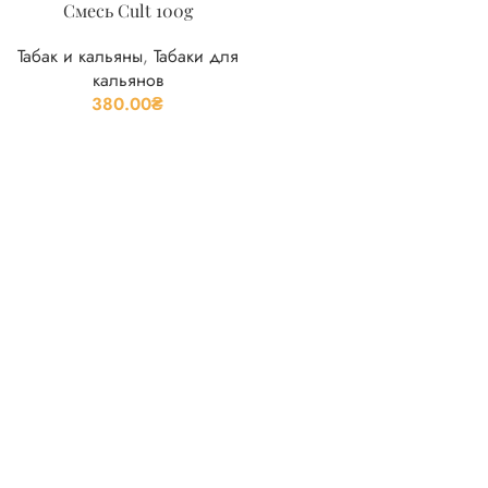
Смесь Cult 100g
Табак и кальяны
,
Табаки для
кальянов
380.00
₴