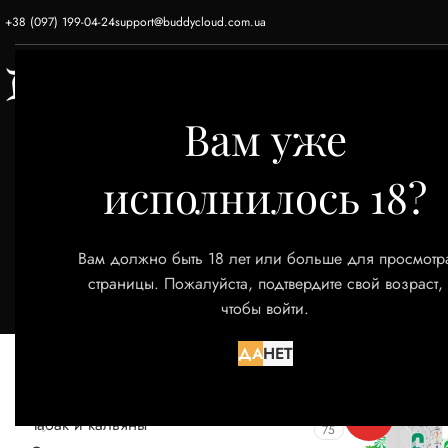
+38 (097) 199-04-24
support@buddycloud.com.ua
ГЛАВНАЯ
ЭЛЕКТРОННЫЕ СИГАРЕТЫ
Вам уже
исполнилось 18?
Вам должно быть 18 лет или больше для просмотр
страницы. Пожалуйста, подтвердите свой возраст,
чтобы войти.
КАТЕГОРИИ ТОВАРОВ
Главная
Тов
ДА
НЕТ
Акции
52
Снюс
9
HOT
Табак и кальяны
75