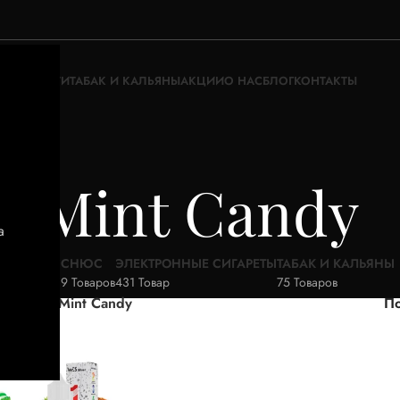
ЖИДКОСТИ
ТАБАК И КАЛЬЯНЫ
АКЦИИ
О НАС
БЛОГ
КОНТАКТЫ
Mint Candy
а
АКЦИИ
СНЮС
ЭЛЕКТРОННЫЕ СИГАРЕТЫ
ТАБАК И КАЛЬЯНЫ
52 Товара
9 Товаров
431 Товар
75 Товаров
ар Вкус
Mint Candy
По