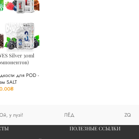
ES Silver 30ml
омпонентов)
дкости для POD -
ем SALT
0.00
₴
Ой, у лузі!
ЛЁД
ZQ
СТЫ
ПОЛЕЗНЫЕ ССЫЛКИ