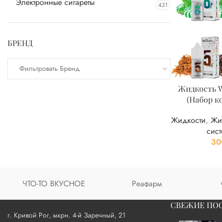
Электронные сигареты
431
БРЕНД
Фильтровать Бренд
Жидкость W
(Набор к
Жидкости
,
Жи
сист
30
ЧТО-ТО ВКУСНОЕ
Реафарм
СВЕЖИЕ ПО
г. Кривой Рог, мкрн. 4-й Заречный, 21