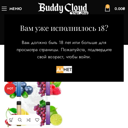
0
МЕНЮ
0.00
₴
Kiwi Guava PassionFrui
Вам уже исполнилось 18?
Категории
Главная
Товар Вкус
Kiwi Guava PassionFrui
Вам должно быть 18 лет или больше для
Отображение единственного товара
просмотра страницы. Пожалуйста, подтвердите
свой возраст, чтобы войти.
Фильтры
ДА
НЕТ
НЕТ
HOT