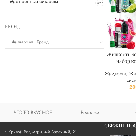
Электронные сигареты
427
БРЕНД
Фильтровать Бренд
Жидкость So
набор к
Жидкости
,
Жи
сист
20
ЧТО-ТО ВКУСНОЕ
Реафарм
СВЕЖИЕ ПО
г. Кривой Рог, мкрн. 4-й Заречный, 21