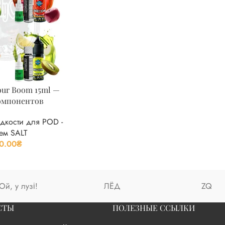
ur Boom 15ml —
омпонентов
дкости для POD -
ем SALT
0.00
₴
Ой, у лузі!
ЛЁД
ZQ
СТЫ
ПОЛЕЗНЫЕ ССЫЛКИ