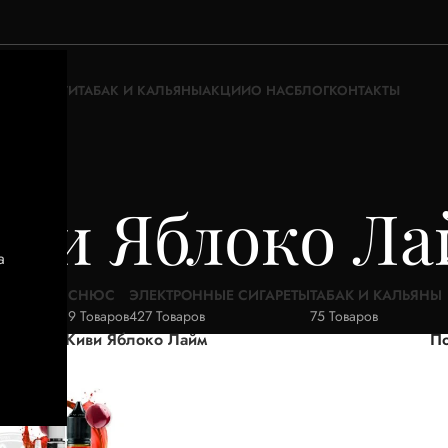
ЖИДКОСТИ
ТАБАК И КАЛЬЯНЫ
АКЦИИ
О НАС
БЛОГ
КОНТАКТЫ
ви Яблоко Л
а
АКЦИИ
СНЮС
ЭЛЕКТРОННЫЕ СИГАРЕТЫ
ТАБАК И КАЛЬЯНЫ
52 Товара
9 Товаров
427 Товаров
75 Товаров
ар Вкус
Киви Яблоко Лайм
По