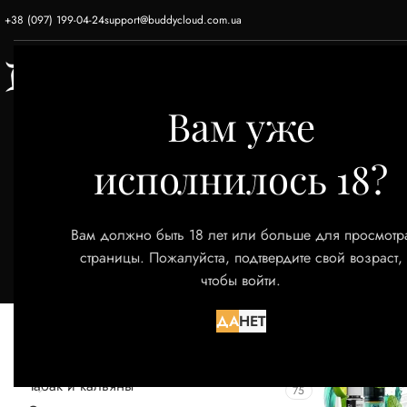
+38 (097) 199-04-24
support@buddycloud.com.ua
ГЛАВНАЯ
ЭЛЕКТРОННЫЕ СИГАРЕТЫ
Вам уже
исполнилось 18?
Ки
Вам должно быть 18 лет или больше для просмотр
страницы. Пожалуйста, подтвердите свой возраст,
чтобы войти.
КАТЕГОРИИ ТОВАРОВ
Главная
Тов
ДА
НЕТ
Акции
52
Снюс
9
Табак и кальяны
75