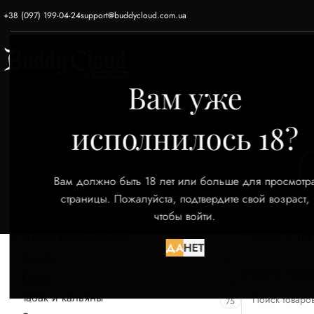
+38 (097) 199-04-24
support@buddycloud.com.ua
ГЛАВНАЯ
ЭЛЕКТРОННЫЕ СИГАРЕТЫ
Вам уже
исполнилось 18?
Вам должно быть 18 лет или больше для просмотр
страницы. Пожалуйста, подтвердите свой возраст,
чтобы войти.
КАТЕГОРИИ ТОВАРОВ
Главная
Тов
ДА
НЕТ
Акции
53
Товаров, соот
Снюс
9
Табак и кальяны
75