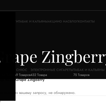
ЖИДКОСТИ
ТАБАК И КАЛЬЯНЫ
АКЦИИ
О НАС
БЛОГ
КОНТАКТЫ
Grape Zingberr
а
АКЦИИ
СНЮС
ЭЛЕКТРОННЫЕ СИГАРЕТЫ
ТАБАК И КАЛЬЯНЫ
53 Товара
9 Товаров
432 Товара
75 Товаров
ар Вкус
Grape Zingberry
ветствующих вашему запросу, не обнаружено.