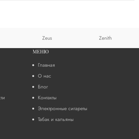
Zeus
Zenith
МЕНЮ
Главная
О нас
Блог
ти
Контакты
Электронные сигареты
Табак и кальяны