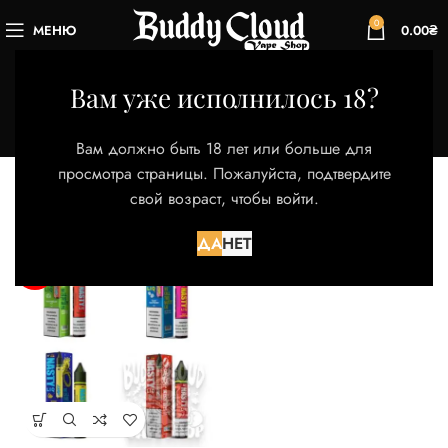
0
МЕНЮ
0.00
₴
Гранат Ягоды
Вам уже исполнилось 18?
Категории
Главная
Товар Вкус
Гранат Ягоды
Вам должно быть 18 лет или больше для
Отображение единственного товара
просмотра страницы. Пожалуйста, подтвердите
свой возраст, чтобы войти.
Фильтры
ДА
НЕТ
НЕТ