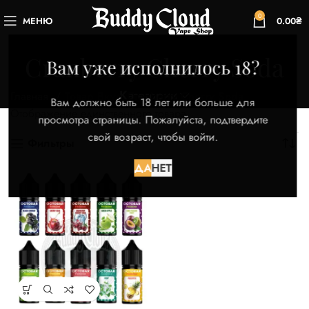
0
МЕНЮ
0.00
₴
Cranberry Cherry Soda
Вам уже исполнилось 18?
Категории
Главная
Товар Вкус
Cranberry Cherry Soda
Вам должно быть 18 лет или больше для
Отображение единственного товара
просмотра страницы. Пожалуйста, подтвердите
свой возраст, чтобы войти.
Фильтры
ДА
НЕТ