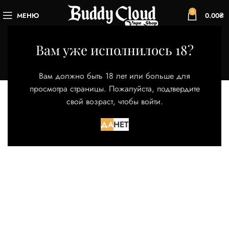
0
МЕНЮ
0.00
₴
CitrusMix
Вам уже исполнилось 18?
Категории
Главная
Товар Вкус
CitrusMix
Вам должно быть 18 лет или больше для
просмотра страницы. Пожалуйста, подтвердите
свой возраст, чтобы войти.
Товаров, соответствующих вашему запросу, не
обнаружено.
ДА
НЕТ