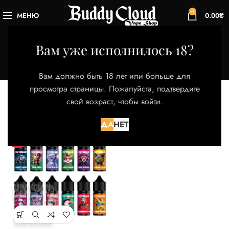
0
МЕНЮ
0.00
₴
Citrus Combo
Вам уже исполнилось 18?
Категории
Главная
Товар Вкус
Citrus Combo
Вам должно быть 18 лет или больше для
Отображение единственного товара
просмотра страницы. Пожалуйста, подтвердите
свой возраст, чтобы войти.
Фильтры
ДА
НЕТ
HOT