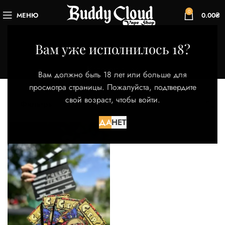
0
МЕНЮ
0.00
₴
Berry Halls
Вам уже исполнилось 18?
Категории
Главная
Товар Вкус
Berry Halls
Вам должно быть 18 лет или больше для
Отображение единственного товара
просмотра страницы. Пожалуйста, подтвердите
свой возраст, чтобы войти.
Фильтры
ДА
НЕТ