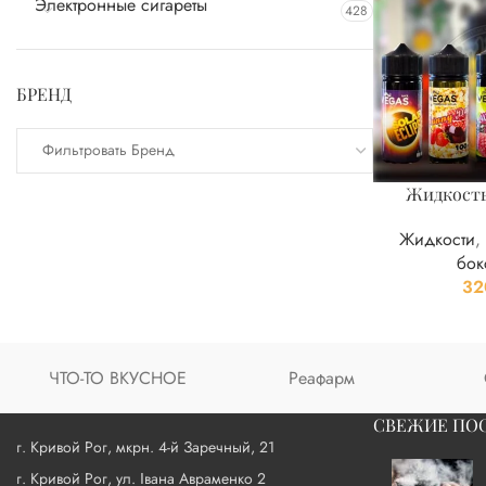
Электронные сигареты
428
БРЕНД
Фильтровать Бренд
Жидкость
Жидкости
бок
32
ЧТО-ТО ВКУСНОЕ
Реафарм
СВЕЖИЕ ПО
г. Кривой Рог, мкрн. 4-й Заречный, 21
г. Кривой Рог, ул. Івана Авраменко 2