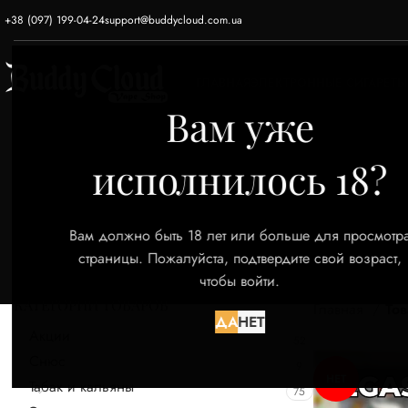
+38 (097) 199-04-24
support@buddycloud.com.ua
ГЛАВНАЯ
ЭЛЕКТРОННЫЕ СИГАРЕТЫ
Вам уже
исполнилось 18?
Вам должно быть 18 лет или больше для просмотр
страницы. Пожалуйста, подтвердите свой возраст,
чтобы войти.
КАТЕГОРИИ ТОВАРОВ
Главная
Тов
ДА
НЕТ
Акции
52
Снюс
9
НЕТ
Табак и кальяны
75