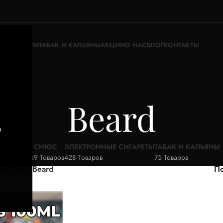
ЖИДКОСТИ
ТАБАК И КАЛЬЯНЫ
АКЦИИ
О НАС
БЛОГ
КОНТАКТЫ
Beard
а
АКЦИИ
СНЮС
ЭЛЕКТРОННЫЕ СИГАРЕТЫ
ТАБАК И КАЛЬЯНЫ
52 Товара
9 Товаров
428 Товаров
75 Товаров
ар Вкус
Beard
По