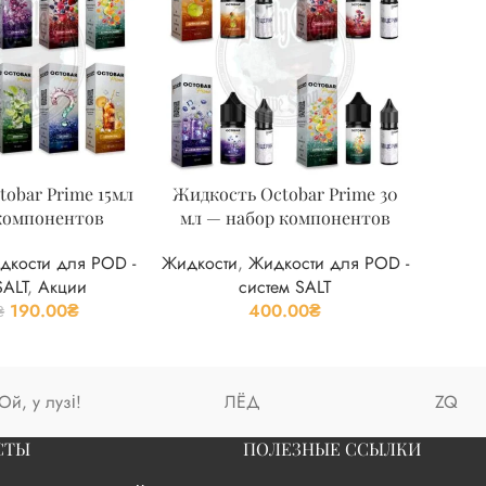
obar Prime 15мл
Жидкость Octobar Prime 30
компонентов
мл — набор компонентов
дкости для POD -
Жидкости
,
Жидкости для POD -
SALT
,
Акции
систем SALT
190.00
₴
400.00
₴
₴
Ой, у лузі!
ЛЁД
ZQ
СТЫ
ПОЛЕЗНЫЕ ССЫЛКИ