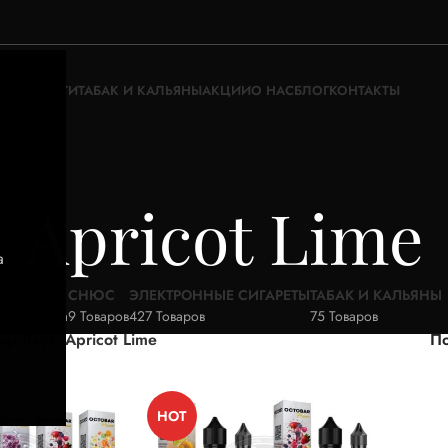
ЖИДКОСТИ
ТАБАК И КАЛЬЯНЫ
АКЦИИ
О НАС
БЛОГ
КОНТАКТЫ
Apricot Lime
а
АКЦИИ
СНЮС
ЭЛЕКТРОННЫЕ СИГАРЕТЫ
ТАБАК И КАЛЬЯНЫ
52 Товара
9 Товаров
427 Товаров
75 Товаров
ар Вкус
Apricot Lime
По
HOT