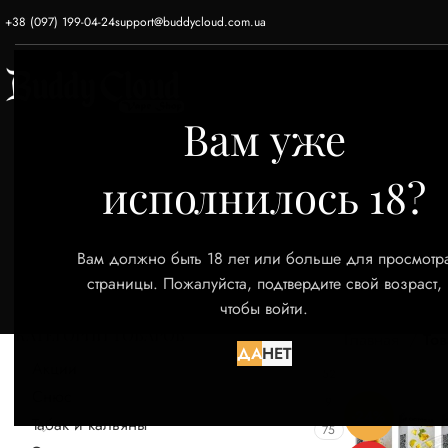
+38 (097) 199-04-24
support@buddycloud.com.ua
ГЛАВНАЯ
ЭЛЕКТРОННЫЕ СИГАРЕТЫ
Вам уже
исполнилось 18?
Вам должно быть 18 лет или больше для просмотр
страницы. Пожалуйста, подтвердите свой возраст,
чтобы войти.
КАТЕГОРИИ ТОВАРОВ
Главная
Тов
ДА
НЕТ
Акции
52
Снюс
9
-24%
Табак и кальяны
75