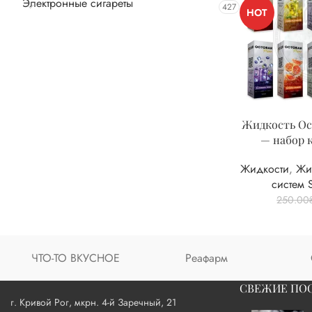
Электронные сигареты
427
HOT
Жидкость Oct
— набор 
Жидкости
,
Жи
систем 
250.00
ЧТО-ТО ВКУСНОЕ
Реафарм
СВЕЖИЕ ПО
г. Кривой Рог, мкрн. 4-й Заречный, 21