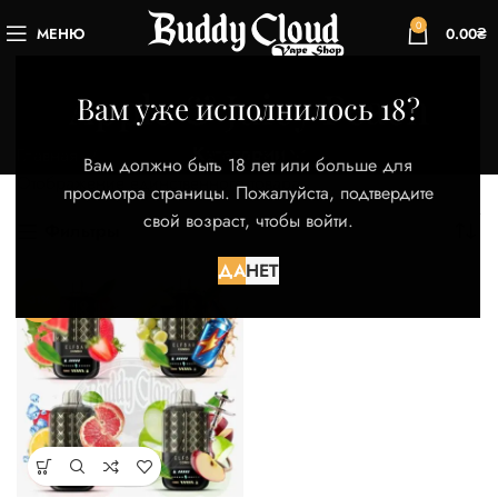
0
МЕНЮ
0.00
₴
Apple & Juicy Peach
Вам уже исполнилось 18?
Категории
Главная
Товар Вкус
Apple & Juicy Peach
Вам должно быть 18 лет или больше для
Отображение единственного товара
просмотра страницы. Пожалуйста, подтвердите
свой возраст, чтобы войти.
Фильтры
ДА
НЕТ
-31%