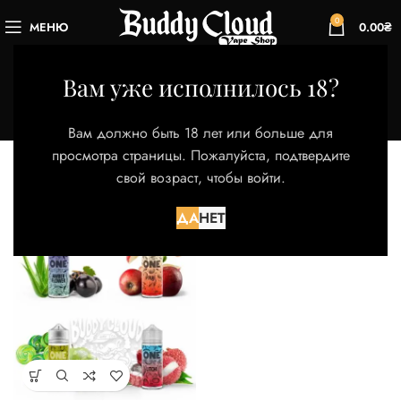
0
МЕНЮ
0.00
₴
Amber Flower
Вам уже исполнилось 18?
Категории
Главная
Товар Вкус
Amber Flower
Вам должно быть 18 лет или больше для
Отображение единственного товара
просмотра страницы. Пожалуйста, подтвердите
свой возраст, чтобы войти.
Фильтры
ДА
НЕТ