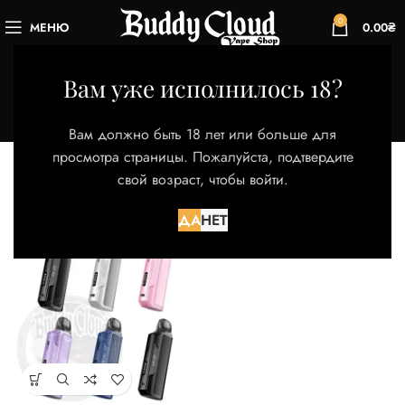
0
МЕНЮ
0.00
₴
Twill Denim Blue
Вам уже исполнилось 18?
Категории
Главная
Товар Цвет
Twill Denim Blue
Вам должно быть 18 лет или больше для
Отображение единственного товара
просмотра страницы. Пожалуйста, подтвердите
свой возраст, чтобы войти.
Фильтры
ДА
НЕТ