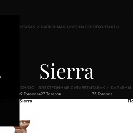
ЖИДКОСТИ
ТАБАК И КАЛЬЯНЫ
АКЦИИ
О НАС
БЛОГ
КОНТАКТЫ
Sierra
а
АКЦИИ
СНЮС
ЭЛЕКТРОННЫЕ СИГАРЕТЫ
ТАБАК И КАЛЬЯНЫ
52 Товара
9 Товаров
427 Товаров
75 Товаров
ар Цвет
Sierra
По