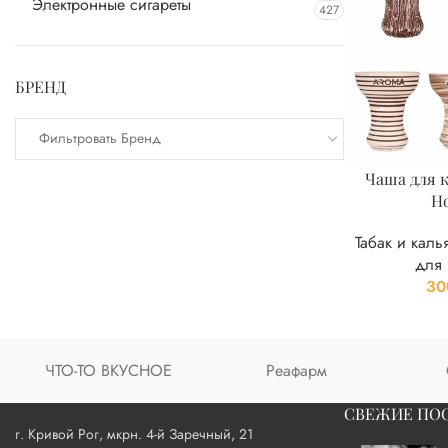
Электронные сигареты
427
БРЕНД
Фильтровать Бренд
Чаша для 
H
Табак и каль
для 
30
ЧТО-ТО ВКУСНОЕ
Реафарм
СВЕЖИЕ ПО
г. Кривой Рог, мкрн. 4-й Заречный, 21