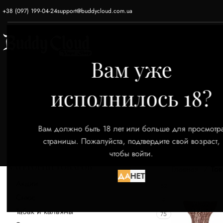
+38 (097) 199-04-24
support@buddycloud.com.ua
ГЛАВНАЯ
ЭЛЕКТРОННЫЕ СИГАРЕТЫ
Вам уже
исполнилось 18?
Вам должно быть 18 лет или больше для просмотр
страницы. Пожалуйста, подтвердите свой возраст,
чтобы войти.
КАТЕГОРИИ ТОВАРОВ
Главная
Тов
ДА
НЕТ
Акции
52
Снюс
9
Табак и кальяны
75