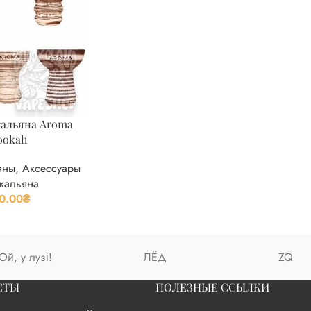
кальяна Aroma
ookah
яны
,
Аксессуары
кальяна
0.00
₴
Ой, у лузі!
ЛЁД
ZQ
СТЫ
ПОЛЕЗНЫЕ ССЫЛКИ