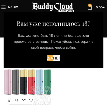
0
МЕНЮ
0.00
₴
Mystic Gray
Вам уже исполнилось 18?
Категории
Главная
Товар Цвет
Mystic Gray
Вам должно быть 18 лет или больше для
Отображение единственного товара
просмотра страницы. Пожалуйста, подтвердите
свой возраст, чтобы войти.
Фильтры
ДА
НЕТ